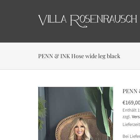
Skip
to
content
PENN & INK Hose wide leg black
PENN &
€
169,0
Enthält 
zzgl.
Ver
Lieferzei
Bei Lief