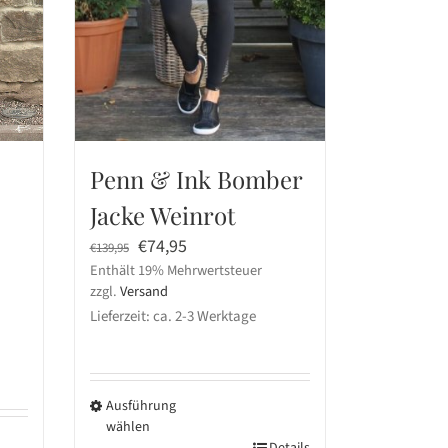
Penn & Ink Bomber
Jacke Weinrot
Ursprünglicher
Aktueller
€
74,95
€
139,95
Enthält 19% Mehrwertsteuer
Preis
Preis
zzgl.
Versand
war:
ist:
Lieferzeit: ca. 2-3 Werktage
€139,95
€74,95.
Ausführung
wählen