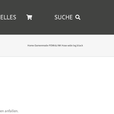
ELLES
SUCHE
Home
-
Damenmode
-
PENN & INK Hose wide leg black
en anfallen.