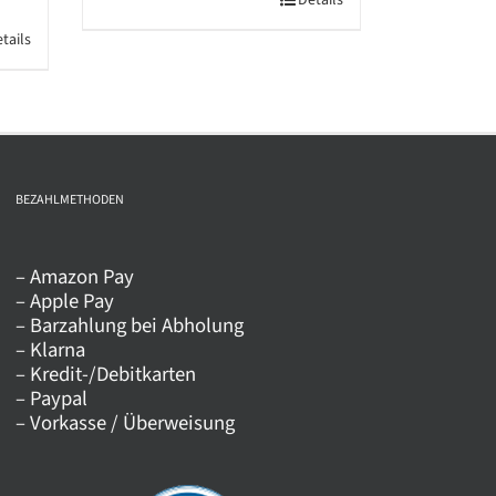
Dieses
Details
Produkt
tails
weist
mehrere
Varianten
auf.
Die
BEZAHLMETHODEN
Optionen
können
auf
– Amazon Pay
– Apple Pay
der
– Barzahlung bei Abholung
Produktseite
– Klarna
gewählt
– Kredit-/Debitkarten
werden
– Paypal
– Vorkasse / Überweisung