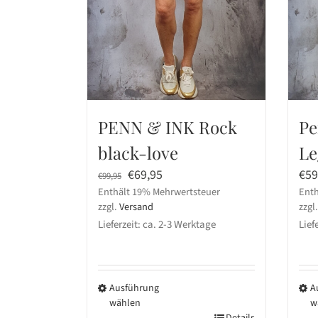
PENN & INK Rock
Pe
black-love
Le
Ursprünglicher
Aktueller
€
69,95
€
59
€
99,95
Enthält 19% Mehrwertsteuer
Preis
Preis
Enth
zzgl.
Versand
zzgl
war:
ist:
Lieferzeit: ca. 2-3 Werktage
Lief
€99,95
€69,95.
Ausführung
A
wählen
w