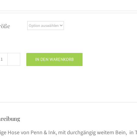
röße
IN DEN WARENKORB
PENN
&
INK
Hose
wide
leg
black
hreibung
Menge
ige Hose von Penn & Ink, mit durchgängig weitem Bein, in Tr