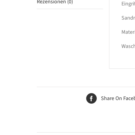
Rezensionen (0)
Eingr
Sandra
Mater
Wasch
Share On Face