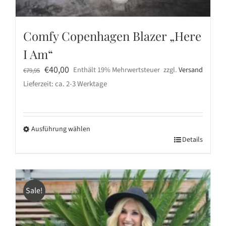
Comfy Copenhagen Blazer „Here
I Am“
Ursprünglicher
Aktueller
€
40,00
Enthält 19% Mehrwertsteuer
zzgl.
Versand
€
79,95
Preis
Preis
Lieferzeit: ca. 2-3 Werktage
war:
ist:
€79,95
€40,00.
Ausführung wählen
Dieses
Details
Produkt
weist
mehrere
Sale!
Varianten
auf.
Die