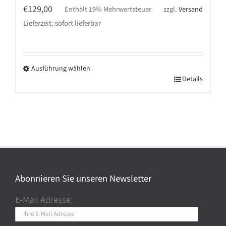
€
129,00
Enthält 19% Mehrwertsteuer
zzgl.
Versand
Lieferzeit: sofort lieferbar
Ausführung wählen
Dieses
Details
Produkt
weist
mehrere
Varianten
auf.
Die
Optionen
Abonnieren Sie unseren Newsletter
können
E-Mail Adresse:
auf
der