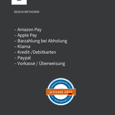
Toggle
Navigation
Über uns
BEZAHLMETHODEN
– Amazon Pay
Kontakt
– Apple Pay
– Barzahlung bei Abholung
– Klarna
Versandkosten
– Kredit-/Debitkarten
– Paypal
– Vorkasse / Überweisung
Datenschutz
AGB
Impressum
Widerrufsrecht