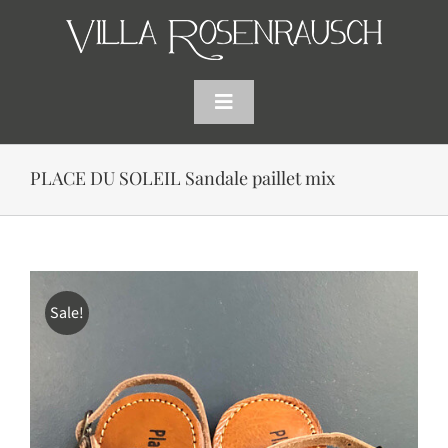
Skip
to
content
Toggle
Navigation
HOME
PLACE DU SOLEIL Sandale paillet mix
SHOP
AKTUELLES
Sale!
WARENKORB
SUCHE