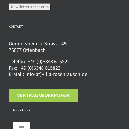
Produktseite
gewählt
werden
KONTAKT
Germersheimer Strasse 45
76877 Offenbach
Telefon:
+49 (0)6348 615822
Fax:
+49 (0)6348 615823
E-Mail:
info(at)villa-rosenrausch.de
VERTRAG WIDERRUFEN
MEHR ÜBER…