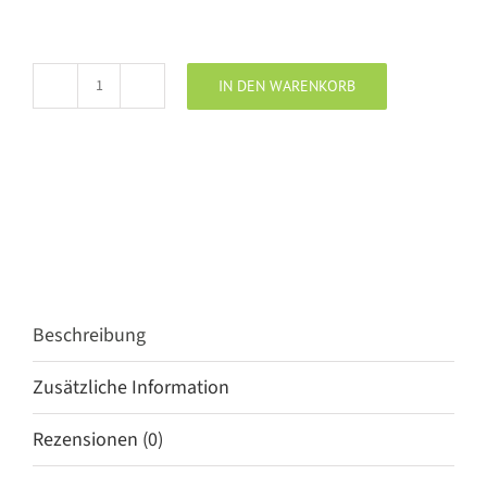
IN DEN WARENKORB
PLACE
DU
SOLEIL
Sandale
paillet
mix
Menge
Beschreibung
Zusätzliche Information
Rezensionen (0)