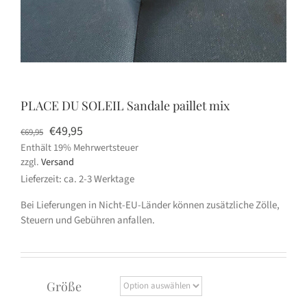
PLACE DU SOLEIL Sandale paillet mix
Ursprünglicher
Aktueller
€
49,95
€
69,95
Enthält 19% Mehrwertsteuer
Preis
Preis
zzgl.
Versand
war:
ist:
Lieferzeit: ca. 2-3 Werktage
€69,95
€49,95.
Bei Lieferungen in Nicht-EU-Länder können zusätzliche Zölle,
Steuern und Gebühren anfallen.
Größe