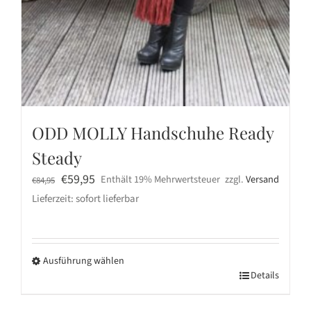
ODD MOLLY Handschuhe Ready
Steady
Ursprünglicher
Aktueller
€
59,95
Enthält 19% Mehrwertsteuer
zzgl.
Versand
€
84,95
Preis
Preis
Lieferzeit: sofort lieferbar
war:
ist:
€84,95
€59,95.
Ausführung wählen
Dieses
Details
Produkt