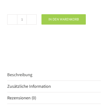
IN DEN WARENKORB
ZHRILL
Jeans
wide
leg
ZHCHATTI
blue
Menge
Beschreibung
Zusätzliche Information
Rezensionen (0)