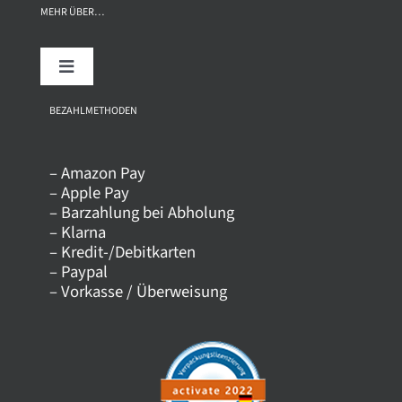
MEHR ÜBER…
Toggle
Navigation
Über uns
BEZAHLMETHODEN
– Amazon Pay
Kontakt
– Apple Pay
– Barzahlung bei Abholung
– Klarna
Versandkosten
– Kredit-/Debitkarten
– Paypal
– Vorkasse / Überweisung
Datenschutz
AGB