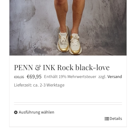
PENN & INK Rock black-love
Ursprünglicher
Aktueller
€
69,95
Enthält 19% Mehrwertsteuer
zzgl.
Versand
€
99,95
Preis
Preis
Lieferzeit: ca. 2-3 Werktage
war:
ist:
€99,95
€69,95.
Ausführung wählen
Dieses
Details
Produkt
weist