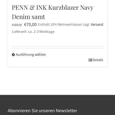
PENN & INK Kurzblazer Navy
Denim samt
Ursprünglicher
Aktueller
€
70,00
Enthält 19% Mehrwertsteuer
zzgl.
Versand
€
169,95
Preis
Preis
Lieferzeit: ca. 2-3 Werktage
war:
ist:
€169,95
€70,00.
Ausführung wählen
Dieses
Details
Produkt
weist
mehrere
Varianten
auf.
Die
Optionen
Abonnieren Sie unseren Newsletter