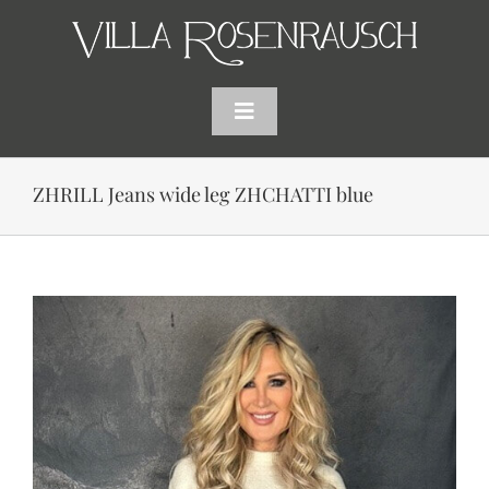
Skip
to
content
Toggle
Navigation
HOME
ZHRILL Jeans wide leg ZHCHATTI blue
SHOP
AKTUELLES
WARENKORB
SUCHE