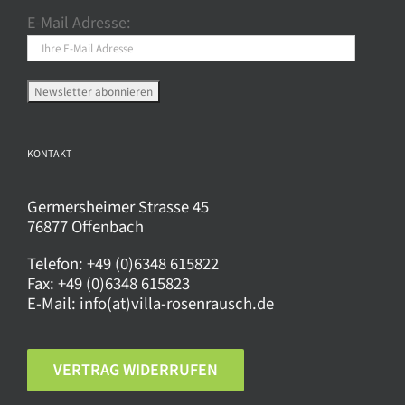
können
E-Mail Adresse:
auf
der
Produktseite
gewählt
werden
KONTAKT
Germersheimer Strasse 45
76877 Offenbach
Telefon:
+49 (0)6348 615822
Fax:
+49 (0)6348 615823
E-Mail:
info(at)villa-rosenrausch.de
VERTRAG WIDERRUFEN